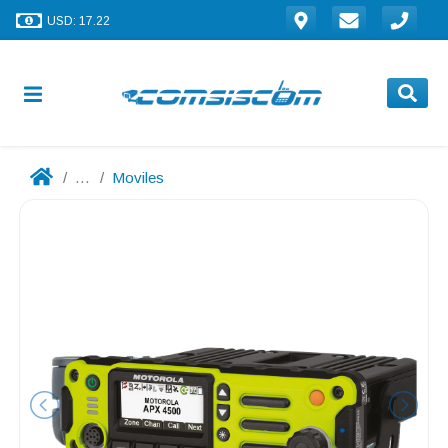
USD: 17.22
...
Moviles