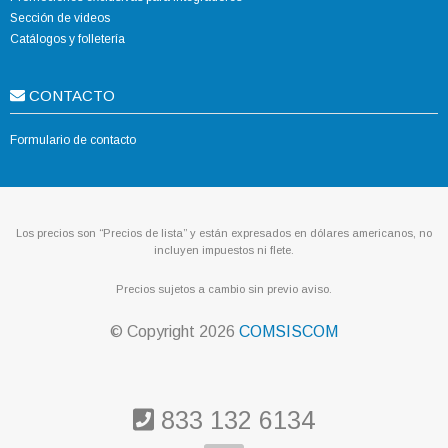
Sección de videos
Catálogos y folletería
CONTACTO
Formulario de contacto
Los precios son “Precios de lista” y están expresados en dólares americanos, no
incluyen impuestos ni flete.
Precios sujetos a cambio sin previo aviso.
© Copyright
2026
COMSISCOM
833 132 6134