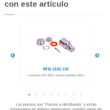
con este artículo
.
RFB-1101-1SI
ra a
Conector RFI BNC macho Belden 9913
Conec
Los precios son “Precios a distribuidor” y están
expresados en dólares americanos, pueden variar sin