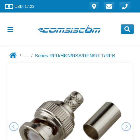
USD: 17.23
...
Series RFU/HKN/RSA/RFN/RFT/RFB