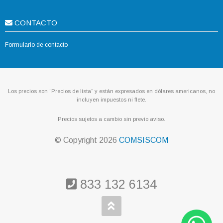
CONTACTO
Formulario de contacto
Los precios son “Precios de lista” y están expresados en dólares americanos, no
incluyen impuestos ni flete.
Precios sujetos a cambio sin previo aviso.
© Copyright
2026
COMSISCOM
833 132 6134