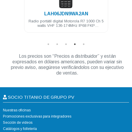
.
LAH06JDN9WA2AN
torola
Radio portátil digital Motorola R7 1000 Ch 5
Radio
watts VHF 136-174MHz IP68 FKP
Compatible
Los precios son “Precios a distribuidor” y están
expresados en dólares americanos, pueden variar sin
previo aviso, asegúrese verificándolos con su ejecutivo
de ventas.
SOCIO TITANIO DE GRUPO PV
Nuestras oficinas
Promociones exclusivas para integradores
Sección de videos
Catálogos y folletería