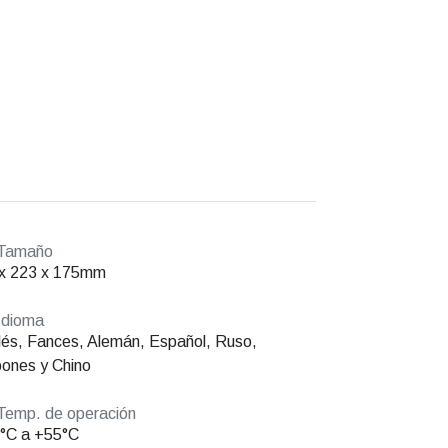
Tamaño
 x 223 x 175mm
Idioma
lés, Fances, Alemán, Español, Ruso,
ones y Chino
emp. de operación
°C a +55°C