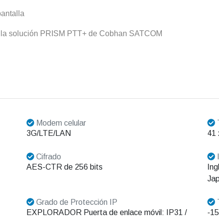
pantalla
 la solución PRISM PTT+ de Cobhan SATCOM
Modem celular
3G/LTE/LAN
41
Cifrado
AES-CTR de 256 bits
Ing
Jap
Grado de Protección IP
T
EXPLORADOR Puerta de enlace móvil: IP31 /
-15