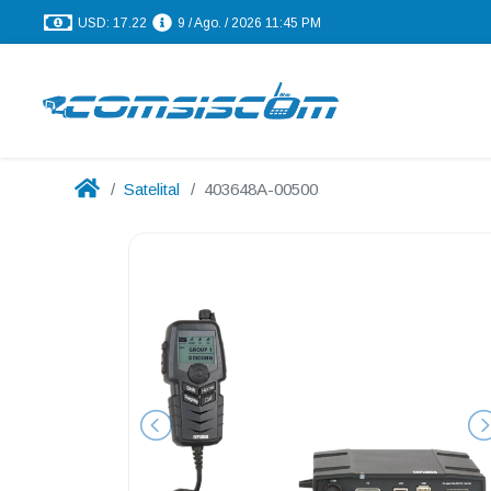
USD: 17.22
9 / Ago. / 2026 11:45 PM
Satelital
403648A-00500