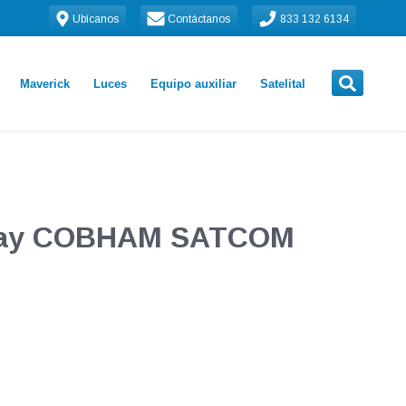
Ubícanos
Contáctanos
833 132 6134
Maverick
Luces
Equipo auxiliar
Satelital
way COBHAM SATCOM