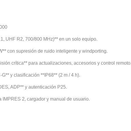
8000
, UHF R2, 700/800 MHz)** en un solo equipo.
W** con supresión de ruido inteligente y windporting.
ión crítica** para actualizaciones, accesorios y control remoto
* y clasificación **IP68** (2 m / 4 h).
DES, ADP** y autenticación P25.
ría IMPRES 2, cargador y manual de usuario.