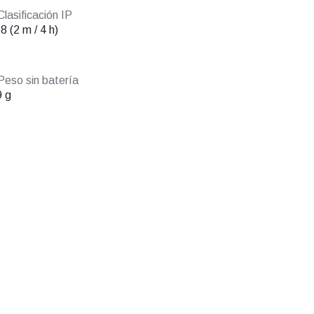
lasificación IP
8 (2 m / 4 h)
eso sin batería
 g