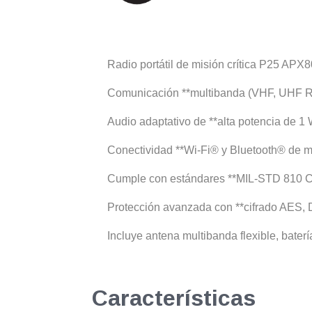
Radio portátil de misión crítica P25 APX
Comunicación **multibanda (VHF, UHF R1
Audio adaptativo de **alta potencia de 1 
Conectividad **Wi-Fi® y Bluetooth® de mis
Cumple con estándares **MIL-STD 810 C-G*
Protección avanzada con **cifrado AES, 
Incluye antena multibanda flexible, bate
Características