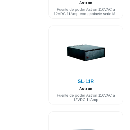
Astron
Fuente de poder Astron 110VAC a
12VDC 11Amp con gabinete serie M y
GM
.
SL-11R
Astron
Fuente de poder Astron 110VAC a
12VDC 11Amp