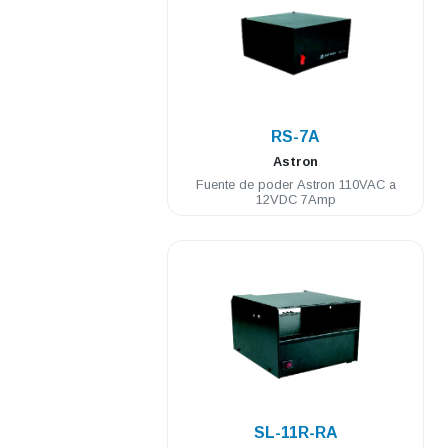
.
RS-7A
Astron
Fuente de poder Astron 110VAC a
12VDC 7Amp
.
SL-11R-RA