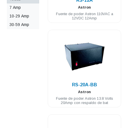
RS-12A
7 Amp
Astron
Fuente de poder Astron 110VAC a
10-29 Amp
12VDC 12Amp
30-59 Amp
.
RS-20A-BB
Astron
Fuente de poder Astron 13.8 Volts
20Amp con respaldo de bat