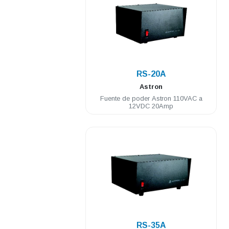
.
RS-20A
Astron
Fuente de poder Astron 110VAC a
12VDC 20Amp
.
RS-35A