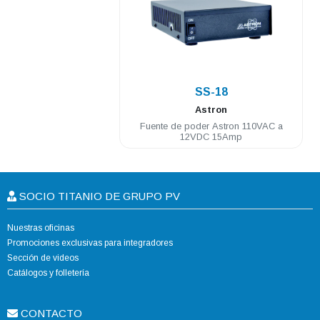
.
SS-18
Astron
Fuente de poder Astron 110VAC a
12VDC 15Amp
SOCIO TITANIO DE GRUPO PV
Nuestras oficinas
Promociones exclusivas para integradores
Sección de videos
Catálogos y folletería
CONTACTO