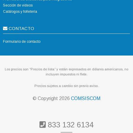
Sección de videos
Catálogos y folletería
CONTACTO
Formulario de contacto
Los precios son “Precios de lista” y están expresados en dólares americanos, no
incluyen impuestos ni flete.
Precios sujetos a cambio sin previo aviso.
© Copyright
2026
COMSISCOM
833 132 6134