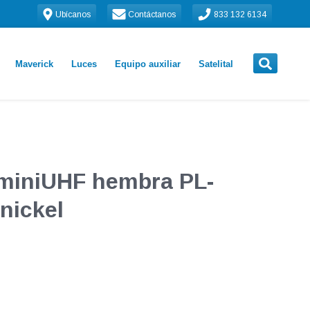
Ubícanos
Contáctanos
833 132 6134
Maverick
Luces
Equipo auxiliar
Satelital
miniUHF hembra PL-
nickel