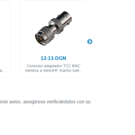
.
.
12-13-DGN
12-02F-D
Conector adaptador TCC BNC
Conector TCC miniU
hembra a miniUHF macho baño
anillo de presion baño
de nickel
RG58U
evio aviso, asegúrese verificándolos con su