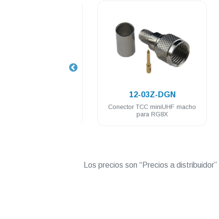
.
.
12-06-DGN
12-03Z-DGN
r barril TCC miniUHF
Conector TCC miniUHF macho
 miniUHF hembra baño
para RG8X
de nickel
Los precios son “Precios a distribuidor