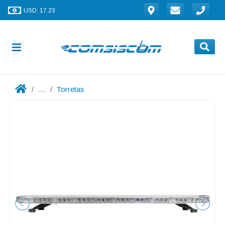
USD: 17.23
...
Torretas