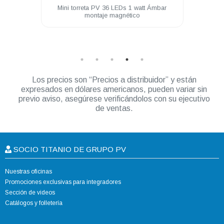
era de
Mini torreta PV 36 LEDs 1 watt Ámbar
Unida
racion
montaje magnético
Watt 
Los precios son “Precios a distribuidor” y están
expresados en dólares americanos, pueden variar sin
previo aviso, asegúrese verificándolos con su ejecutivo
de ventas.
SOCIO TITANIO DE GRUPO PV
Nuestras oficinas
Promociones exclusivas para integradores
Sección de videos
Catálogos y folletería