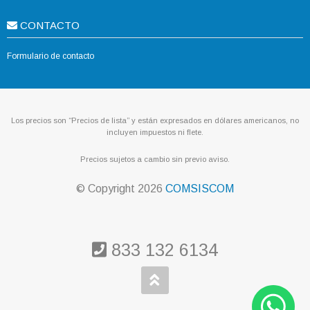
CONTACTO
Formulario de contacto
Los precios son “Precios de lista” y están expresados en dólares americanos, no
incluyen impuestos ni flete.
Precios sujetos a cambio sin previo aviso.
© Copyright
2026
COMSISCOM
833 132 6134