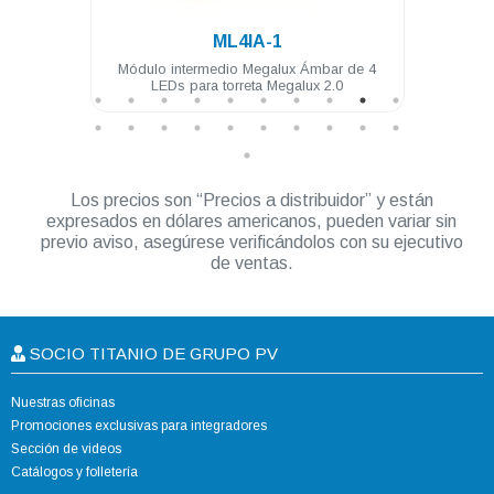
.
ML4IA-1
4 LEDs
Módulo intermedio Megalux Ámbar de 4
Mód
LEDs para torreta Megalux 2.0
Los precios son “Precios a distribuidor” y están
expresados en dólares americanos, pueden variar sin
previo aviso, asegúrese verificándolos con su ejecutivo
de ventas.
SOCIO TITANIO DE GRUPO PV
Nuestras oficinas
Promociones exclusivas para integradores
Sección de videos
Catálogos y folletería