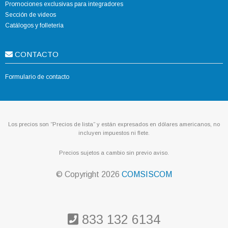
Promociones exclusivas para integradores
Sección de videos
Catálogos y folletería
CONTACTO
Formulario de contacto
Los precios son “Precios de lista” y están expresados en dólares americanos, no
incluyen impuestos ni flete.
Precios sujetos a cambio sin previo aviso.
© Copyright
2026
COMSISCOM
833 132 6134