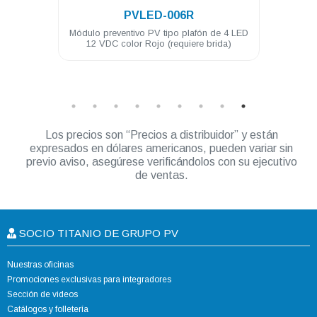
PVLED-006R
e 6
Módulo preventivo PV tipo plafón de 4 LED
Módul
ed 12
12 VDC color Rojo (requiere brida)
0 USD
Los precios son “Precios a distribuidor” y están
expresados en dólares americanos, pueden variar sin
previo aviso, asegúrese verificándolos con su ejecutivo
de ventas.
SOCIO TITANIO DE GRUPO PV
Nuestras oficinas
Promociones exclusivas para integradores
Sección de videos
Catálogos y folletería