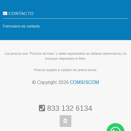
CONTACTO
Formulario de contacto
Los precios son “Precios de lista” y están expresados en dólares americanos, no
incluyen impuestos ni flete.
Precios sujetos a cambio sin previo aviso.
© Copyright
2026
COMSISCOM
833 132 6134