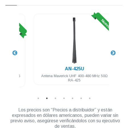
Nuevo
Nuevo
AN-425U
425 16
Antena Maverick UHF 400-480 MHz 50Ω
Audíf
RA-425
Los precios son “Precios a distribuidor” y están
expresados en dólares americanos, pueden variar sin
previo aviso, asegúrese verificándolos con su ejecutivo
de ventas.