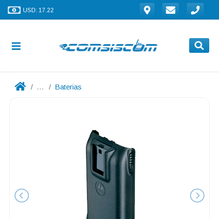
USD: 17.22
...
Baterias