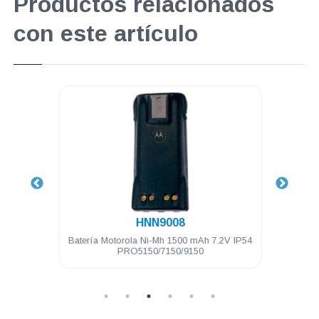
Productos relacionados
con este artículo
.
HNN9008
74 Mhz
Batería Motorola Ni-Mh 1500 mAh 7.2V IP54
Cli
0
PRO5150/7150/9150