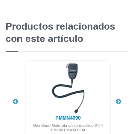
Productos relacionados
con este artículo
.
PMMN4090
y PTT
Micrófono Motorola c/clip metálico IP54
Cabl
EM200 EM400 DEM
pote