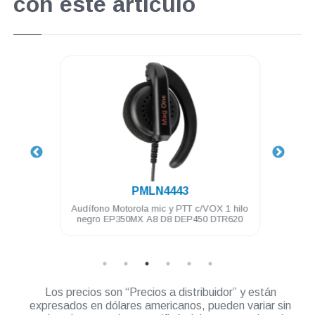
con este artículo
.
PMLN4443
e de
Audífono Motorola mic y PTT c/VOX 1 hilo
Bater
pres
negro EP350MX A8 D8 DEP450 DTR620
Los precios son “Precios a distribuidor” y están
expresados en dólares americanos, pueden variar sin