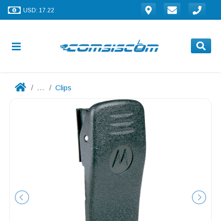
USD: 17.22
...
Clips