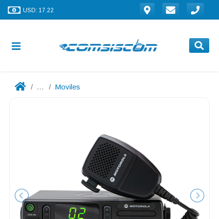
USD: 17.22
...
Moviles