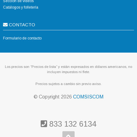
Sección de videos
Catálogos y folletería
CONTACTO
Formulario de contacto
Los precios son “Precios de lista” y están expresados en dólares americanos, no
incluyen impuestos ni flete.
Precios sujetos a cambio sin previo aviso.
© Copyright
2026
COMSISCOM
833 132 6134