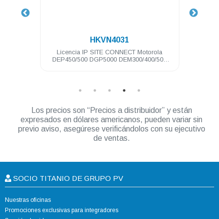
.
HKVN4031
no DEM
Licencia IP SITE CONNECT Motorola
Clip 
DEP450/500 DGP5000 DEM300/400/500
DGM5000
Los precios son “Precios a distribuidor” y están
expresados en dólares americanos, pueden variar sin
previo aviso, asegúrese verificándolos con su ejecutivo
de ventas.
SOCIO TITANIO DE GRUPO PV
Nuestras oficinas
Promociones exclusivas para integradores