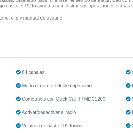
alla. Diseñado para minimizar el tiempo de inactividad con u
o costo, el R2 lo ayuda a administrar sus operaciones diarias si
torio, clip y manual de usuario.
64 canales
C
Modo directo de doble capacidad
I
Compatible con Quick Call II / MDC1200
S
Activar/desactivar el radio
Volumen de hasta 101 fonios
S