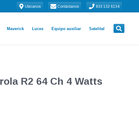
Ubícanos
Contáctanos
833 132 6134
Maverick
Luces
Equipo auxiliar
Satelital
orola R2 64 Ch 4 Watts