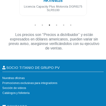
HKVN4028
irecto
Licencia Capacity Plus Motorola DGR6175
Li
SLR5100
Los precios son “Precios a distribuidor” y están
expresados en dólares americanos, pueden variar sin
previo aviso, asegúrese verificándolos con su ejecutivo
de ventas.
SOCIO TITANIO DE GRUPO PV
Nuestras oficinas
Promociones exclusivas para integradores
Sección de videos
Catálogos y folletería