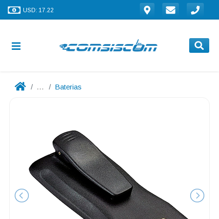
USD: 17.22
...
Baterias