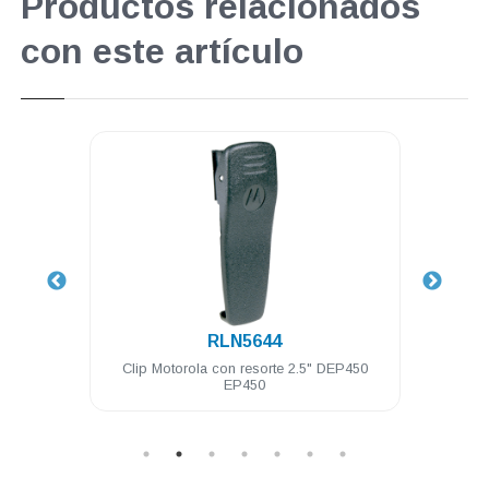
Productos relacionados
con este artículo
.
RLN5644
3.5 mm
Clip Motorola con resorte 2.5" DEP450
Car
250
EP450
esc