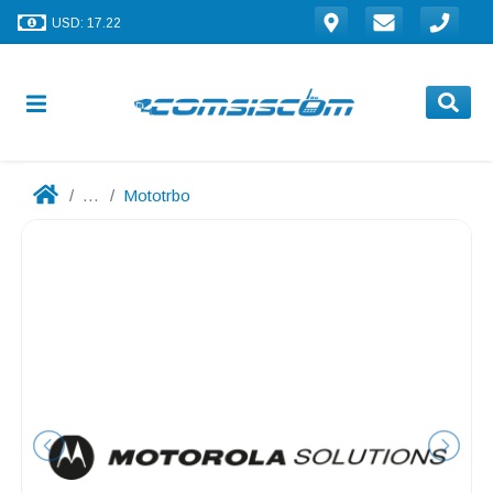
USD: 17.22
...
Mototrbo