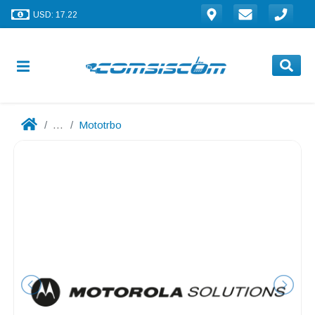
USD: 17.22
...
Mototrbo